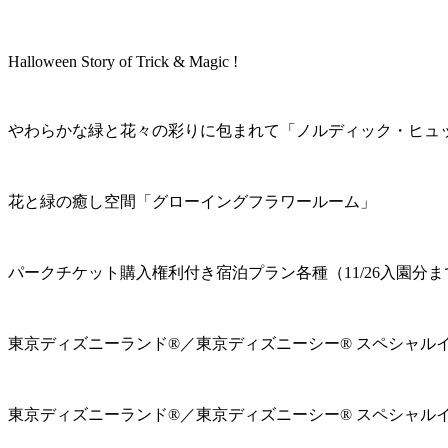
Halloween Story of Trick & Magic !
やわらかな緑と花々の彩りに包まれて「ノルディック・ヒュ
花と緑の癒し空間「グローイングフラワールーム」
パークチケット購入権利付き宿泊プラン各種（11/26入園分ま
東京ディズニーランド®／東京ディズニーシー® スペシャル
東京ディズニーランド®／東京ディズニーシー® スペシャル