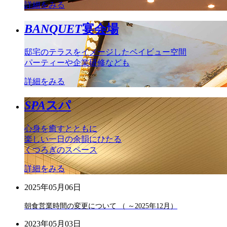
詳細をみる
BANQUET
宴会場
邸宅のテラスをイメージしたベイビュー空間
パーティーや企業研修なども
詳細をみる
SPA
スパ
心身を癒すとともに
楽しい一日の余韻にひたる
くつろぎのスペース
詳細をみる
2025年05月06日
朝食営業時間の変更について （ ～2025年12月）
2023年05月03日