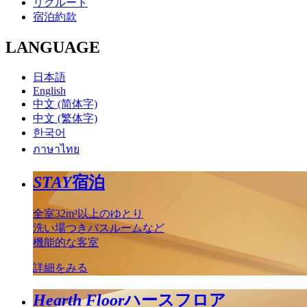
リクルート
宿泊約款
LANGUAGE
日本語
English
中文 (简体字)
中文 (繁体字)
한국어
ภาษาไทย
STAY
宿泊
全室32m²以上のゆとり
洗い場つきバスルームなど
機能的な客室
詳細をみる
Hearth Floor
ハースフロア