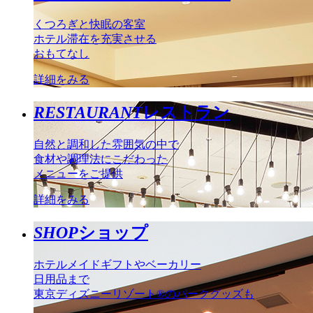
くつろぎと快眠の客室
ホテル滞在を充実させる
おもてなし
詳細をみる
RESTAURANT
レストラン
自然と調和した雰囲気の中で
食材や調理法にこだわった
メニューをご提供
詳細をみる
SHOP
ショップ
ホテルメイドギフトやベーカリー
日用品まで
東京ディズニーリゾート®のパークグッズも