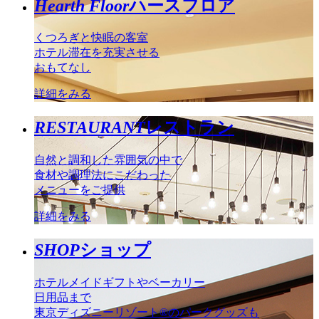
Hearth Floor
ハースフロア
くつろぎと快眠の客室
ホテル滞在を充実させる
おもてなし
詳細をみる
RESTAURANT
レストラン
自然と調和した雰囲気の中で
食材や調理法にこだわった
メニューをご提供
詳細をみる
SHOP
ショップ
ホテルメイドギフトやベーカリー
日用品まで
東京ディズニーリゾート®のパークグッズも