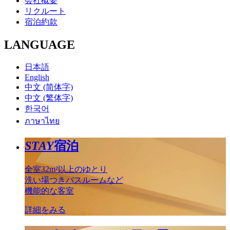
会社概要
リクルート
宿泊約款
LANGUAGE
日本語
English
中文 (简体字)
中文 (繁体字)
한국어
ภาษาไทย
STAY
宿泊
全室32m²以上のゆとり
洗い場つきバスルームなど
機能的な客室
詳細をみる