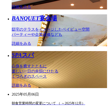
詳細をみる
BANQUET
宴会場
邸宅のテラスをイメージしたベイビュー空間
パーティーや企業研修なども
詳細をみる
SPA
スパ
心身を癒すとともに
楽しい一日の余韻にひたる
くつろぎのスペース
詳細をみる
2025年05月06日
朝食営業時間の変更について （ ～2025年12月）