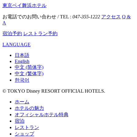
東京ベイ舞浜ホテル
お電話でのお問い合わせ / TEL :
047-355-1222
アクセス
Q &
A
宿泊予約
レストラン予約
LANGUAGE
日本語
English
中文 (简体字)
中文 (繁体字)
한국어
© TOKYO Disney RESORT OFFICIAL HOTELS.
ホーム
ホテルの魅力
オフィシャルホテル特典
宿泊
レストラン
ショップ