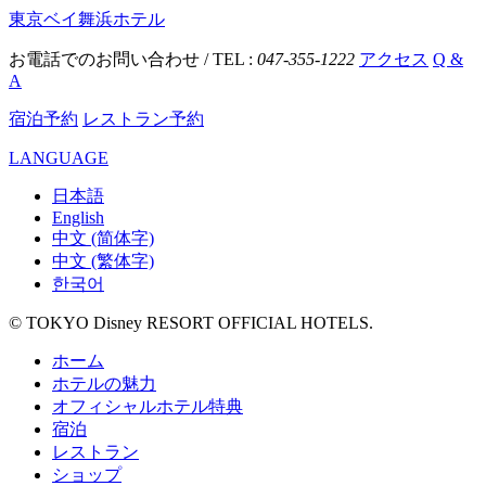
東京ベイ舞浜ホテル
お電話でのお問い合わせ / TEL :
047-355-1222
アクセス
Q &
A
宿泊予約
レストラン予約
LANGUAGE
日本語
English
中文 (简体字)
中文 (繁体字)
한국어
© TOKYO Disney RESORT OFFICIAL HOTELS.
ホーム
ホテルの魅力
オフィシャルホテル特典
宿泊
レストラン
ショップ