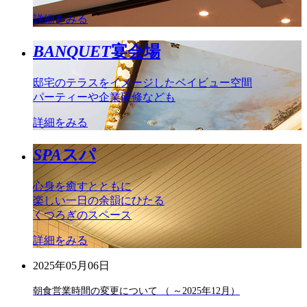
詳細をみる
BANQUET
宴会場
邸宅のテラスをイメージしたベイビュー空間
パーティーや企業研修なども
詳細をみる
SPA
スパ
心身を癒すとともに
楽しい一日の余韻にひたる
くつろぎのスペース
詳細をみる
2025年05月06日
朝食営業時間の変更について （ ～2025年12月）