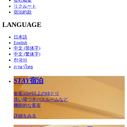
会社概要
リクルート
宿泊約款
LANGUAGE
日本語
English
中文 (简体字)
中文 (繁体字)
한국어
ภาษาไทย
STAY
宿泊
全室32m²以上のゆとり
洗い場つきバスルームなど
機能的な客室
詳細をみる