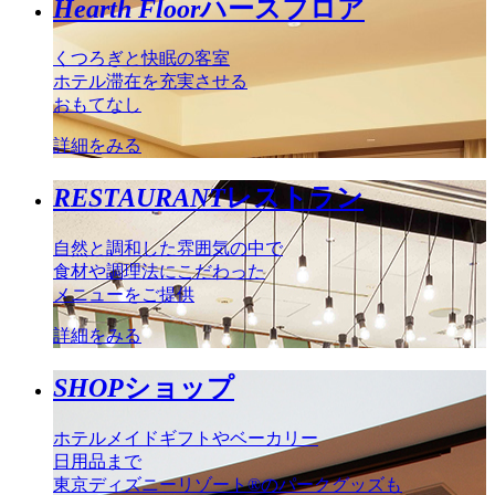
Hearth Floor
ハースフロア
くつろぎと快眠の客室
ホテル滞在を充実させる
おもてなし
詳細をみる
RESTAURANT
レストラン
自然と調和した雰囲気の中で
食材や調理法にこだわった
メニューをご提供
詳細をみる
SHOP
ショップ
ホテルメイドギフトやベーカリー
日用品まで
東京ディズニーリゾート®のパークグッズも