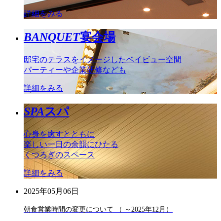
詳細をみる
BANQUET
宴会場
邸宅のテラスをイメージしたベイビュー空間
パーティーや企業研修なども
詳細をみる
SPA
スパ
心身を癒すとともに
楽しい一日の余韻にひたる
くつろぎのスペース
詳細をみる
2025年05月06日
朝食営業時間の変更について （ ～2025年12月）