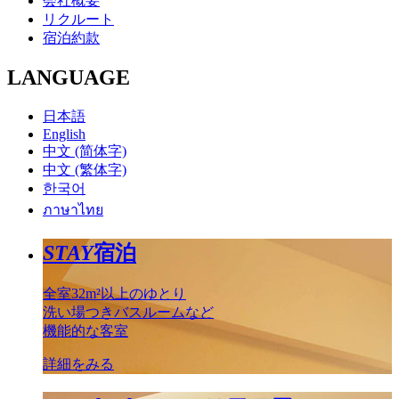
会社概要
リクルート
宿泊約款
LANGUAGE
日本語
English
中文 (简体字)
中文 (繁体字)
한국어
ภาษาไทย
STAY
宿泊
全室32m²以上のゆとり
洗い場つきバスルームなど
機能的な客室
詳細をみる