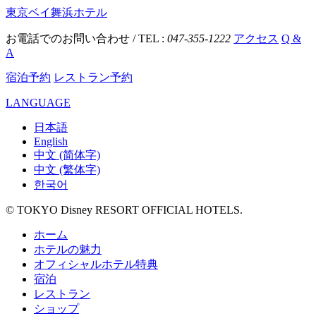
東京ベイ舞浜ホテル
お電話でのお問い合わせ / TEL :
047-355-1222
アクセス
Q &
A
宿泊予約
レストラン予約
LANGUAGE
日本語
English
中文 (简体字)
中文 (繁体字)
한국어
© TOKYO Disney RESORT OFFICIAL HOTELS.
ホーム
ホテルの魅力
オフィシャルホテル特典
宿泊
レストラン
ショップ