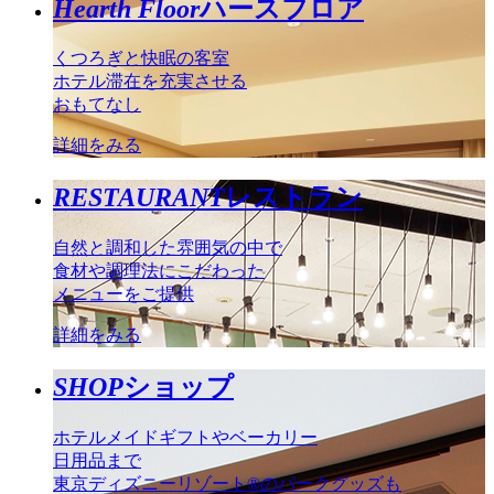
Hearth Floor
ハースフロア
くつろぎと快眠の客室
ホテル滞在を充実させる
おもてなし
詳細をみる
RESTAURANT
レストラン
自然と調和した雰囲気の中で
食材や調理法にこだわった
メニューをご提供
詳細をみる
SHOP
ショップ
ホテルメイドギフトやベーカリー
日用品まで
東京ディズニーリゾート®のパークグッズも