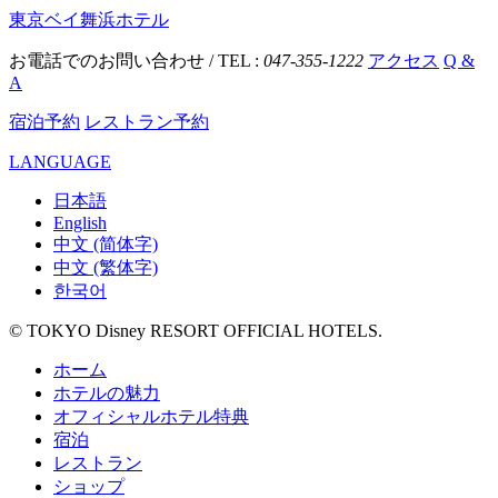
東京ベイ舞浜ホテル
お電話でのお問い合わせ / TEL :
047-355-1222
アクセス
Q &
A
宿泊予約
レストラン予約
LANGUAGE
日本語
English
中文 (简体字)
中文 (繁体字)
한국어
© TOKYO Disney RESORT OFFICIAL HOTELS.
ホーム
ホテルの魅力
オフィシャルホテル特典
宿泊
レストラン
ショップ