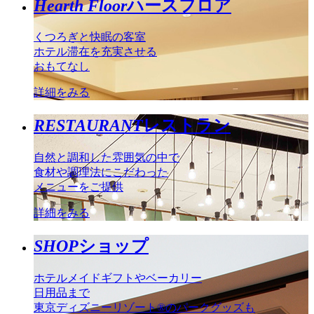
Hearth Floor
ハースフロア
くつろぎと快眠の客室
ホテル滞在を充実させる
おもてなし
詳細をみる
RESTAURANT
レストラン
自然と調和した雰囲気の中で
食材や調理法にこだわった
メニューをご提供
詳細をみる
SHOP
ショップ
ホテルメイドギフトやベーカリー
日用品まで
東京ディズニーリゾート®のパークグッズも