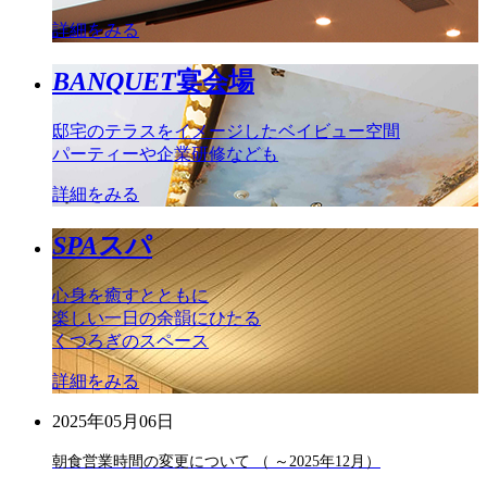
詳細をみる
BANQUET
宴会場
邸宅のテラスをイメージしたベイビュー空間
パーティーや企業研修なども
詳細をみる
SPA
スパ
心身を癒すとともに
楽しい一日の余韻にひたる
くつろぎのスペース
詳細をみる
2025年05月06日
朝食営業時間の変更について （ ～2025年12月）