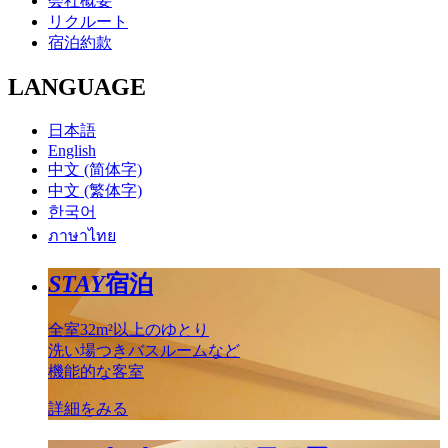
会社概要
リクルート
宿泊約款
LANGUAGE
日本語
English
中文 (简体字)
中文 (繁体字)
한국어
ภาษาไทย
STAY
宿泊
全室32m²以上のゆとり
洗い場つきバスルームなど
機能的な客室
詳細をみる