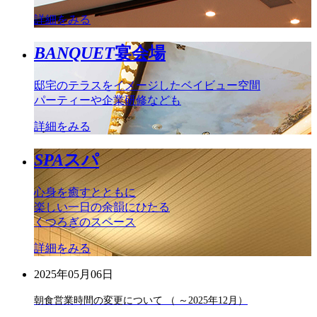
詳細をみる
BANQUET
宴会場
邸宅のテラスをイメージしたベイビュー空間
パーティーや企業研修なども
詳細をみる
SPA
スパ
心身を癒すとともに
楽しい一日の余韻にひたる
くつろぎのスペース
詳細をみる
2025年05月06日
朝食営業時間の変更について （ ～2025年12月）