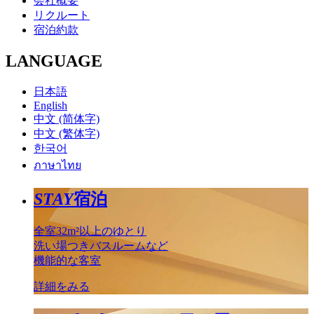
会社概要
リクルート
宿泊約款
LANGUAGE
日本語
English
中文 (简体字)
中文 (繁体字)
한국어
ภาษาไทย
STAY
宿泊
全室32m²以上のゆとり
洗い場つきバスルームなど
機能的な客室
詳細をみる