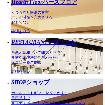
Hearth Floor
ハースフロア
くつろぎと快眠の客室
ホテル滞在を充実させる
おもてなし
詳細をみる
RESTAURANT
レストラン
自然と調和した雰囲気の中で
食材や調理法にこだわった
メニューをご提供
詳細をみる
SHOP
ショップ
ホテルメイドギフトやベーカリー
日用品まで
東京ディズニーリゾート®のパークグッズも