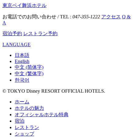
東京ベイ舞浜ホテル
お電話でのお問い合わせ / TEL :
047-355-1222
アクセス
Q &
A
宿泊予約
レストラン予約
LANGUAGE
日本語
English
中文 (简体字)
中文 (繁体字)
한국어
© TOKYO Disney RESORT OFFICIAL HOTELS.
ホーム
ホテルの魅力
オフィシャルホテル特典
宿泊
レストラン
ショップ