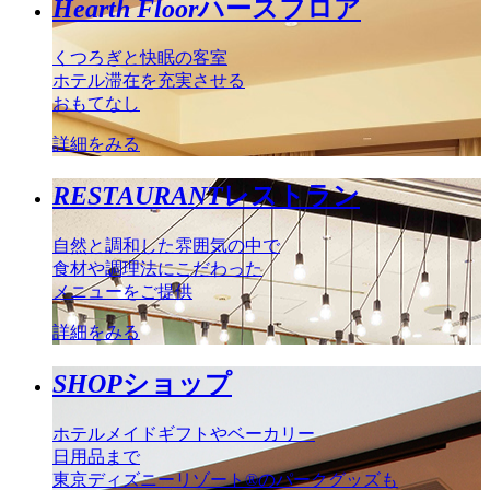
Hearth Floor
ハースフロア
くつろぎと快眠の客室
ホテル滞在を充実させる
おもてなし
詳細をみる
RESTAURANT
レストラン
自然と調和した雰囲気の中で
食材や調理法にこだわった
メニューをご提供
詳細をみる
SHOP
ショップ
ホテルメイドギフトやベーカリー
日用品まで
東京ディズニーリゾート®のパークグッズも