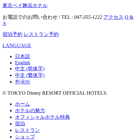
東京ベイ舞浜ホテル
お電話でのお問い合わせ / TEL :
047-355-1222
アクセス
Q &
A
宿泊予約
レストラン予約
LANGUAGE
日本語
English
中文 (简体字)
中文 (繁体字)
한국어
© TOKYO Disney RESORT OFFICIAL HOTELS.
ホーム
ホテルの魅力
オフィシャルホテル特典
宿泊
レストラン
ショップ