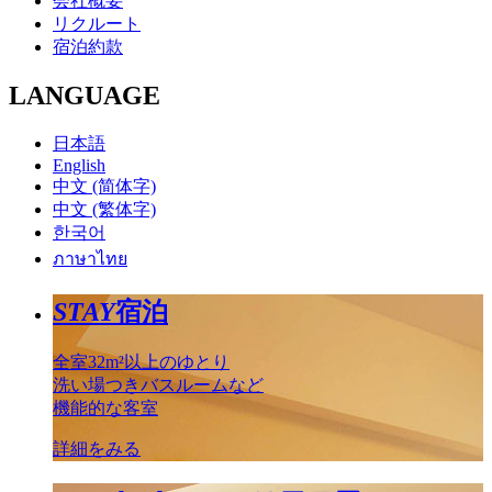
会社概要
リクルート
宿泊約款
LANGUAGE
日本語
English
中文 (简体字)
中文 (繁体字)
한국어
ภาษาไทย
STAY
宿泊
全室32m²以上のゆとり
洗い場つきバスルームなど
機能的な客室
詳細をみる