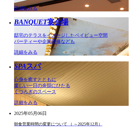
詳細をみる
BANQUET
宴会場
邸宅のテラスをイメージしたベイビュー空間
パーティーや企業研修なども
詳細をみる
SPA
スパ
心身を癒すとともに
楽しい一日の余韻にひたる
くつろぎのスペース
詳細をみる
2025年05月06日
朝食営業時間の変更について （ ～2025年12月）