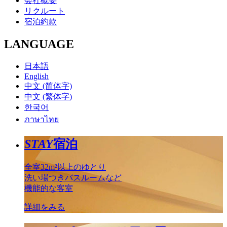
会社概要
リクルート
宿泊約款
LANGUAGE
日本語
English
中文 (简体字)
中文 (繁体字)
한국어
ภาษาไทย
STAY
宿泊
全室32m²以上のゆとり
洗い場つきバスルームなど
機能的な客室
詳細をみる