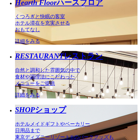
Hearth Floor
ハースフロア
くつろぎと快眠の客室
ホテル滞在を充実させる
おもてなし
詳細をみる
RESTAURANT
レストラン
自然と調和した雰囲気の中で
食材や調理法にこだわった
メニューをご提供
詳細をみる
SHOP
ショップ
ホテルメイドギフトやベーカリー
日用品まで
東京ディズニーリゾート®のパークグッズも