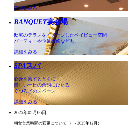
詳細をみる
BANQUET
宴会場
邸宅のテラスをイメージしたベイビュー空間
パーティーや企業研修なども
詳細をみる
SPA
スパ
心身を癒すとともに
楽しい一日の余韻にひたる
くつろぎのスペース
詳細をみる
2025年05月06日
朝食営業時間の変更について （ ～2025年12月）