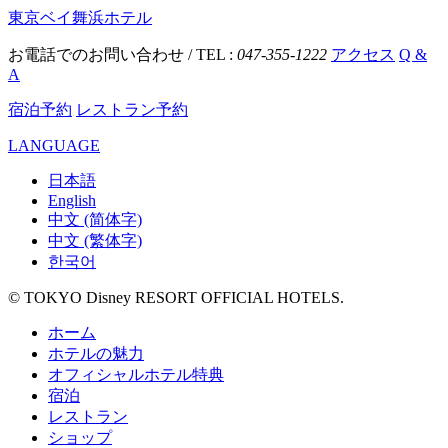
東京ベイ舞浜ホテル
お電話でのお問い合わせ / TEL :
047-355-1222
アクセス
Q &
A
宿泊予約
レストラン予約
LANGUAGE
日本語
English
中文 (简体字)
中文 (繁体字)
한국어
© TOKYO Disney RESORT OFFICIAL HOTELS.
ホーム
ホテルの魅力
オフィシャルホテル特典
宿泊
レストラン
ショップ