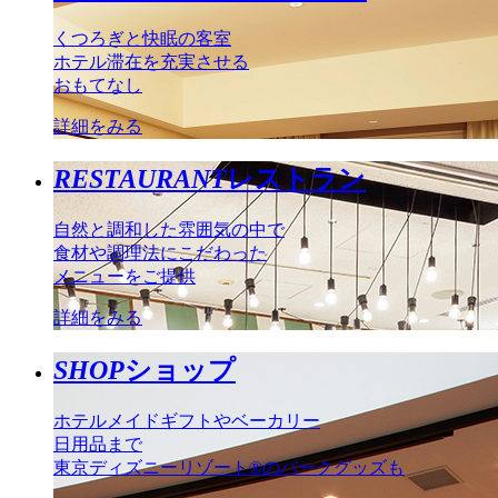
くつろぎと快眠の客室
ホテル滞在を充実させる
おもてなし
詳細をみる
RESTAURANT
レストラン
自然と調和した雰囲気の中で
食材や調理法にこだわった
メニューをご提供
詳細をみる
SHOP
ショップ
ホテルメイドギフトやベーカリー
日用品まで
東京ディズニーリゾート®のパークグッズも