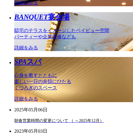
詳細をみる
BANQUET
宴会場
邸宅のテラスをイメージしたベイビュー空間
パーティーや企業研修なども
詳細をみる
SPA
スパ
心身を癒すとともに
楽しい一日の余韻にひたる
くつろぎのスペース
詳細をみる
2025年05月06日
朝食営業時間の変更について （ ～2025年12月）
2023年05月03日