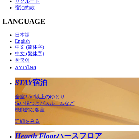
リクルート
宿泊約款
LANGUAGE
日本語
English
中文 (简体字)
中文 (繁体字)
한국어
ภาษาไทย
STAY
宿泊
全室32m²以上のゆとり
洗い場つきバスルームなど
機能的な客室
詳細をみる
Hearth Floor
ハースフロア