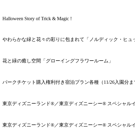
Halloween Story of Trick & Magic !
やわらかな緑と花々の彩りに包まれて「ノルディック・ヒュ
花と緑の癒し空間「グローイングフラワールーム」
パークチケット購入権利付き宿泊プラン各種（11/26入園分ま
東京ディズニーランド®／東京ディズニーシー® スペシャル
東京ディズニーランド®／東京ディズニーシー® スペシャル