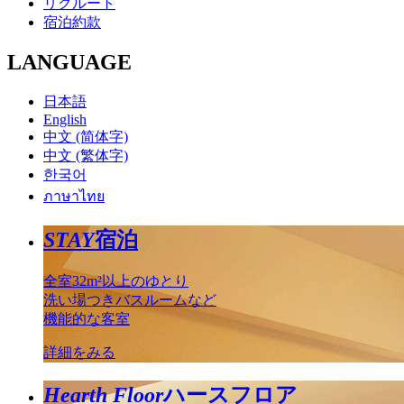
リクルート
宿泊約款
LANGUAGE
日本語
English
中文 (简体字)
中文 (繁体字)
한국어
ภาษาไทย
STAY
宿泊
全室32m²以上のゆとり
洗い場つきバスルームなど
機能的な客室
詳細をみる
Hearth Floor
ハースフロア