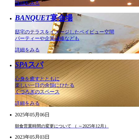
詳細をみる
BANQUET
宴会場
邸宅のテラスをイメージしたベイビュー空間
パーティーや企業研修なども
詳細をみる
SPA
スパ
心身を癒すとともに
楽しい一日の余韻にひたる
くつろぎのスペース
詳細をみる
2025年05月06日
朝食営業時間の変更について （ ～2025年12月）
2023年05月03日