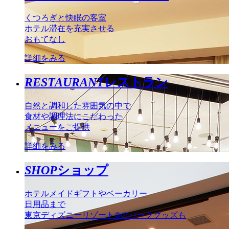
くつろぎと快眠の客室
ホテル滞在を充実させる
おもてなし
詳細をみる
RESTAURANT
レストラン
自然と調和した雰囲気の中で
食材や調理法にこだわった
メニューをご提供
詳細をみる
SHOP
ショップ
ホテルメイドギフトやベーカリー
日用品まで
東京ディズニーリゾート®のパークグッズも