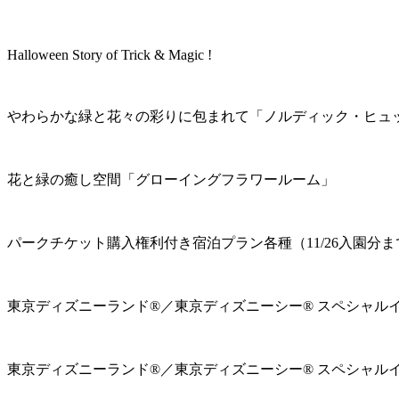
Halloween Story of Trick & Magic !
やわらかな緑と花々の彩りに包まれて「ノルディック・ヒュ
花と緑の癒し空間「グローイングフラワールーム」
パークチケット購入権利付き宿泊プラン各種（11/26入園分ま
東京ディズニーランド®／東京ディズニーシー® スペシャル
東京ディズニーランド®／東京ディズニーシー® スペシャル