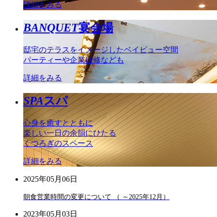
詳細をみる
BANQUET
宴会場
邸宅のテラスをイメージしたベイビュー空間
パーティーや企業研修なども
詳細をみる
SPA
スパ
心身を癒すとともに
楽しい一日の余韻にひたる
くつろぎのスペース
詳細をみる
2025年05月06日
朝食営業時間の変更について （ ～2025年12月）
2023年05月03日