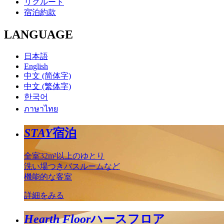
リクルート
宿泊約款
LANGUAGE
日本語
English
中文 (简体字)
中文 (繁体字)
한국어
ภาษาไทย
STAY
宿泊
全室32m²以上のゆとり
洗い場つきバスルームなど
機能的な客室
詳細をみる
Hearth Floor
ハースフロア