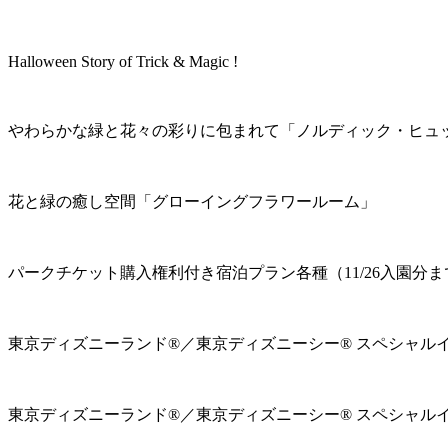
Halloween Story of Trick & Magic !
やわらかな緑と花々の彩りに包まれて「ノルディック・ヒュ
花と緑の癒し空間「グローイングフラワールーム」
パークチケット購入権利付き宿泊プラン各種（11/26入園分ま
東京ディズニーランド®／東京ディズニーシー® スペシャル
東京ディズニーランド®／東京ディズニーシー® スペシャル