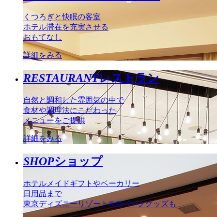
くつろぎと快眠の客室
ホテル滞在を充実させる
おもてなし
詳細をみる
RESTAURANT
レストラン
自然と調和した雰囲気の中で
食材や調理法にこだわった
メニューをご提供
詳細をみる
SHOP
ショップ
ホテルメイドギフトやベーカリー
日用品まで
東京ディズニーリゾート®のパークグッズも