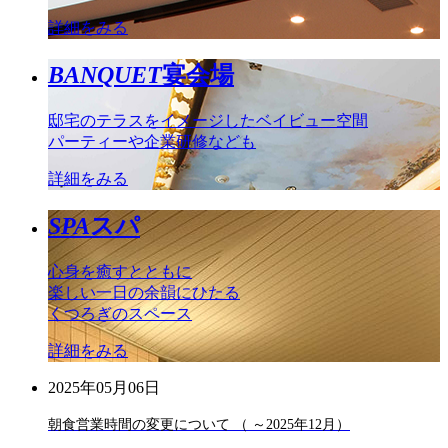
詳細をみる
BANQUET
宴会場
邸宅のテラスをイメージしたベイビュー空間
パーティーや企業研修なども
詳細をみる
SPA
スパ
心身を癒すとともに
楽しい一日の余韻にひたる
くつろぎのスペース
詳細をみる
2025年05月06日
朝食営業時間の変更について （ ～2025年12月）