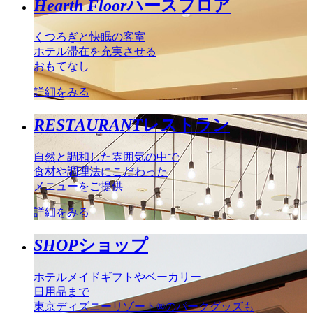
Hearth Floor
ハースフロア
くつろぎと快眠の客室
ホテル滞在を充実させる
おもてなし
詳細をみる
RESTAURANT
レストラン
自然と調和した雰囲気の中で
食材や調理法にこだわった
メニューをご提供
詳細をみる
SHOP
ショップ
ホテルメイドギフトやベーカリー
日用品まで
東京ディズニーリゾート®のパークグッズも