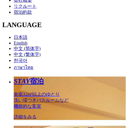
会社概要
リクルート
宿泊約款
LANGUAGE
日本語
English
中文 (简体字)
中文 (繁体字)
한국어
ภาษาไทย
STAY
宿泊
全室32m²以上のゆとり
洗い場つきバスルームなど
機能的な客室
詳細をみる