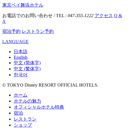
東京ベイ舞浜ホテル
お電話でのお問い合わせ / TEL :
047-355-1222
アクセス
Q &
A
宿泊予約
レストラン予約
LANGUAGE
日本語
English
中文 (简体字)
中文 (繁体字)
한국어
© TOKYO Disney RESORT OFFICIAL HOTELS.
ホーム
ホテルの魅力
オフィシャルホテル特典
宿泊
レストラン
ショップ