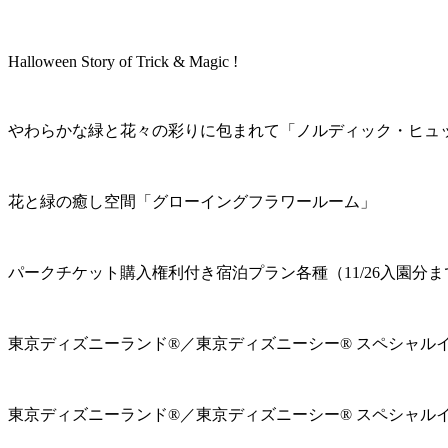
Halloween Story of Trick & Magic !
やわらかな緑と花々の彩りに包まれて「ノルディック・ヒュ
花と緑の癒し空間「グローイングフラワールーム」
パークチケット購入権利付き宿泊プラン各種（11/26入園分ま
東京ディズニーランド®／東京ディズニーシー® スペシャル
東京ディズニーランド®／東京ディズニーシー® スペシャル