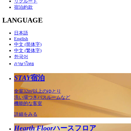
リクルート
宿泊約款
LANGUAGE
日本語
English
中文 (简体字)
中文 (繁体字)
한국어
ภาษาไทย
STAY
宿泊
全室32m²以上のゆとり
洗い場つきバスルームなど
機能的な客室
詳細をみる
Hearth Floor
ハースフロア