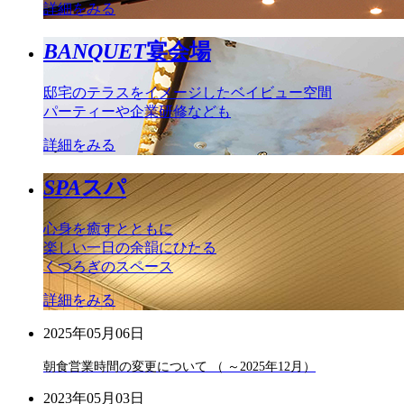
詳細をみる
BANQUET
宴会場
邸宅のテラスをイメージしたベイビュー空間
パーティーや企業研修なども
詳細をみる
SPA
スパ
心身を癒すとともに
楽しい一日の余韻にひたる
くつろぎのスペース
詳細をみる
2025年05月06日
朝食営業時間の変更について （ ～2025年12月）
2023年05月03日