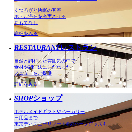
くつろぎと快眠の客室
ホテル滞在を充実させる
おもてなし
詳細をみる
RESTAURANT
レストラン
自然と調和した雰囲気の中で
食材や調理法にこだわった
メニューをご提供
詳細をみる
SHOP
ショップ
ホテルメイドギフトやベーカリー
日用品まで
東京ディズニーリゾート®のパークグッズも