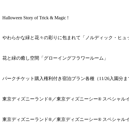
Halloween Story of Trick & Magic !
やわらかな緑と花々の彩りに包まれて「ノルディック・ヒュ
花と緑の癒し空間「グローイングフラワールーム」
パークチケット購入権利付き宿泊プラン各種（11/26入園分ま
東京ディズニーランド®／東京ディズニーシー® スペシャル
東京ディズニーランド®／東京ディズニーシー® スペシャル