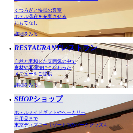
くつろぎと快眠の客室
ホテル滞在を充実させる
おもてなし
詳細をみる
RESTAURANT
レストラン
自然と調和した雰囲気の中で
食材や調理法にこだわった
メニューをご提供
詳細をみる
SHOP
ショップ
ホテルメイドギフトやベーカリー
日用品まで
東京ディズニーリゾート®のパークグッズも