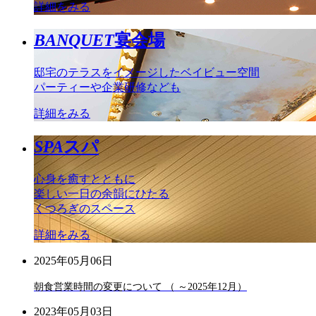
詳細をみる
BANQUET
宴会場
邸宅のテラスをイメージしたベイビュー空間
パーティーや企業研修なども
詳細をみる
SPA
スパ
心身を癒すとともに
楽しい一日の余韻にひたる
くつろぎのスペース
詳細をみる
2025年05月06日
朝食営業時間の変更について （ ～2025年12月）
2023年05月03日