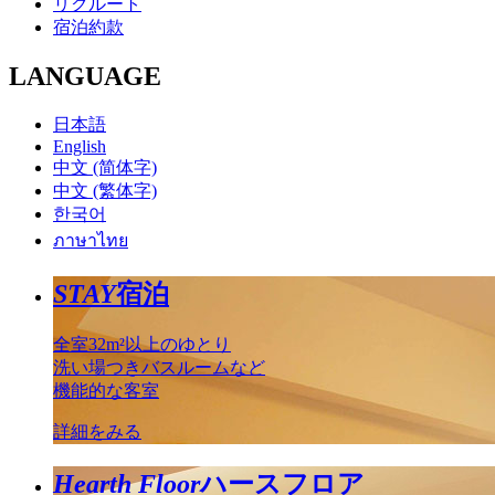
リクルート
宿泊約款
LANGUAGE
日本語
English
中文 (简体字)
中文 (繁体字)
한국어
ภาษาไทย
STAY
宿泊
全室32m²以上のゆとり
洗い場つきバスルームなど
機能的な客室
詳細をみる
Hearth Floor
ハースフロア