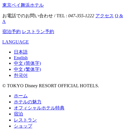
東京ベイ舞浜ホテル
お電話でのお問い合わせ / TEL :
047-355-1222
アクセス
Q &
A
宿泊予約
レストラン予約
LANGUAGE
日本語
English
中文 (简体字)
中文 (繁体字)
한국어
© TOKYO Disney RESORT OFFICIAL HOTELS.
ホーム
ホテルの魅力
オフィシャルホテル特典
宿泊
レストラン
ショップ