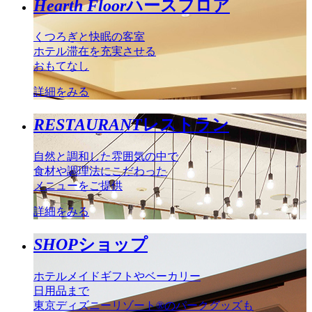
Hearth Floor
ハースフロア
くつろぎと快眠の客室
ホテル滞在を充実させる
おもてなし
詳細をみる
RESTAURANT
レストラン
自然と調和した雰囲気の中で
食材や調理法にこだわった
メニューをご提供
詳細をみる
SHOP
ショップ
ホテルメイドギフトやベーカリー
日用品まで
東京ディズニーリゾート®のパークグッズも