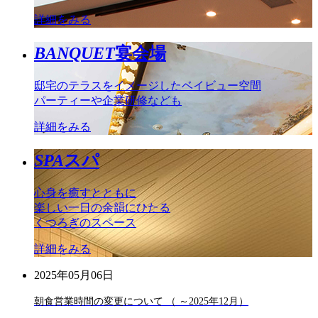
詳細をみる
BANQUET
宴会場
邸宅のテラスをイメージしたベイビュー空間
パーティーや企業研修なども
詳細をみる
SPA
スパ
心身を癒すとともに
楽しい一日の余韻にひたる
くつろぎのスペース
詳細をみる
2025年05月06日
朝食営業時間の変更について （ ～2025年12月）