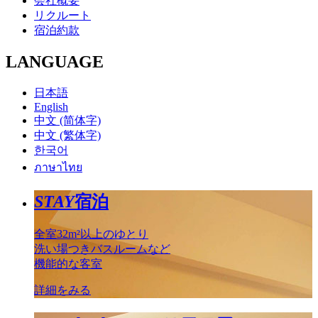
会社概要
リクルート
宿泊約款
LANGUAGE
日本語
English
中文 (简体字)
中文 (繁体字)
한국어
ภาษาไทย
STAY
宿泊
全室32m²以上のゆとり
洗い場つきバスルームなど
機能的な客室
詳細をみる