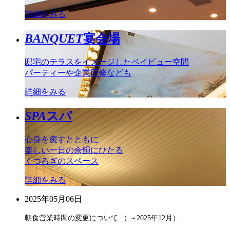
詳細をみる
BANQUET
宴会場
邸宅のテラスをイメージしたベイビュー空間
パーティーや企業研修なども
詳細をみる
SPA
スパ
心身を癒すとともに
楽しい一日の余韻にひたる
くつろぎのスペース
詳細をみる
2025年05月06日
朝食営業時間の変更について （ ～2025年12月）