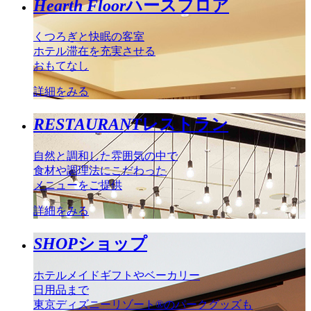
Hearth Floor
ハースフロア
くつろぎと快眠の客室
ホテル滞在を充実させる
おもてなし
詳細をみる
RESTAURANT
レストラン
自然と調和した雰囲気の中で
食材や調理法にこだわった
メニューをご提供
詳細をみる
SHOP
ショップ
ホテルメイドギフトやベーカリー
日用品まで
東京ディズニーリゾート®のパークグッズも