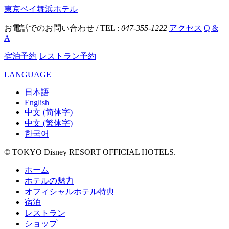
東京ベイ舞浜ホテル
お電話でのお問い合わせ / TEL :
047-355-1222
アクセス
Q &
A
宿泊予約
レストラン予約
LANGUAGE
日本語
English
中文 (简体字)
中文 (繁体字)
한국어
© TOKYO Disney RESORT OFFICIAL HOTELS.
ホーム
ホテルの魅力
オフィシャルホテル特典
宿泊
レストラン
ショップ