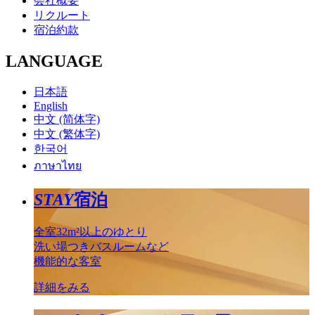
会社概要
リクルート
宿泊約款
LANGUAGE
日本語
English
中文 (简体字)
中文 (繁体字)
한국어
ภาษาไทย
STAY
宿泊
全室32m²以上のゆとり
洗い場つきバスルームなど
機能的な客室
詳細をみる