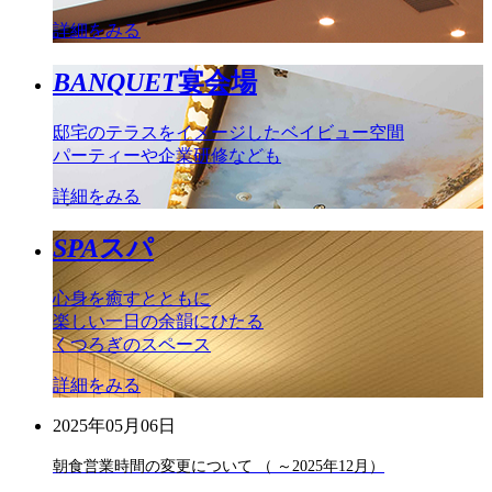
詳細をみる
BANQUET
宴会場
邸宅のテラスをイメージしたベイビュー空間
パーティーや企業研修なども
詳細をみる
SPA
スパ
心身を癒すとともに
楽しい一日の余韻にひたる
くつろぎのスペース
詳細をみる
2025年05月06日
朝食営業時間の変更について （ ～2025年12月）