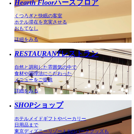
Hearth Floor
ハースフロア
くつろぎと快眠の客室
ホテル滞在を充実させる
おもてなし
詳細をみる
RESTAURANT
レストラン
自然と調和した雰囲気の中で
食材や調理法にこだわった
メニューをご提供
詳細をみる
SHOP
ショップ
ホテルメイドギフトやベーカリー
日用品まで
東京ディズニーリゾート®のパークグッズも