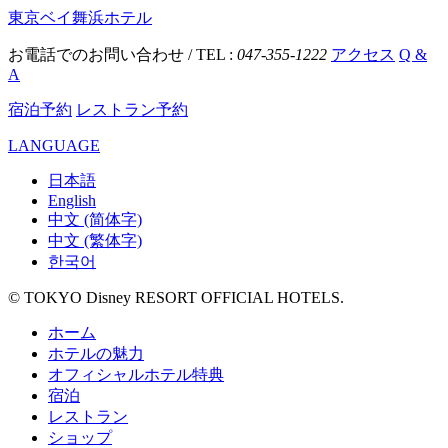
東京ベイ舞浜ホテル
お電話でのお問い合わせ / TEL :
047-355-1222
アクセス
Q &
A
宿泊予約
レストラン予約
LANGUAGE
日本語
English
中文 (简体字)
中文 (繁体字)
한국어
© TOKYO Disney RESORT OFFICIAL HOTELS.
ホーム
ホテルの魅力
オフィシャルホテル特典
宿泊
レストラン
ショップ