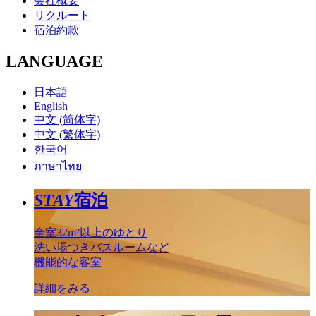
会社概要
リクルート
宿泊約款
LANGUAGE
日本語
English
中文 (简体字)
中文 (繁体字)
한국어
ภาษาไทย
STAY
宿泊
全室32m²以上のゆとり
洗い場つきバスルームなど
機能的な客室
詳細をみる