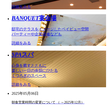
詳細をみる
BANQUET
宴会場
邸宅のテラスをイメージしたベイビュー空間
パーティーや企業研修なども
詳細をみる
SPA
スパ
心身を癒すとともに
楽しい一日の余韻にひたる
くつろぎのスペース
詳細をみる
2025年05月06日
朝食営業時間の変更について （ ～2025年12月）