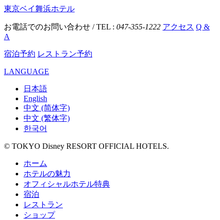
東京ベイ舞浜ホテル
お電話でのお問い合わせ / TEL :
047-355-1222
アクセス
Q &
A
宿泊予約
レストラン予約
LANGUAGE
日本語
English
中文 (简体字)
中文 (繁体字)
한국어
© TOKYO Disney RESORT OFFICIAL HOTELS.
ホーム
ホテルの魅力
オフィシャルホテル特典
宿泊
レストラン
ショップ