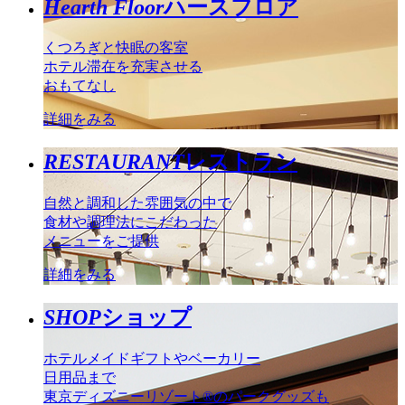
Hearth Floor
ハースフロア
くつろぎと快眠の客室
ホテル滞在を充実させる
おもてなし
詳細をみる
RESTAURANT
レストラン
自然と調和した雰囲気の中で
食材や調理法にこだわった
メニューをご提供
詳細をみる
SHOP
ショップ
ホテルメイドギフトやベーカリー
日用品まで
東京ディズニーリゾート®のパークグッズも