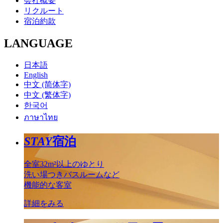
会社概要
リクルート
宿泊約款
LANGUAGE
日本語
English
中文 (简体字)
中文 (繁体字)
한국어
ภาษาไทย
STAY
宿泊
全室32m²以上のゆとり
洗い場つきバスルームなど
機能的な客室
詳細をみる