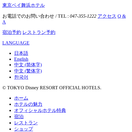
東京ベイ舞浜ホテル
お電話でのお問い合わせ / TEL :
047-355-1222
アクセス
Q &
A
宿泊予約
レストラン予約
LANGUAGE
日本語
English
中文 (简体字)
中文 (繁体字)
한국어
© TOKYO Disney RESORT OFFICIAL HOTELS.
ホーム
ホテルの魅力
オフィシャルホテル特典
宿泊
レストラン
ショップ