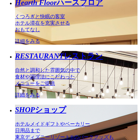
Hearth Floor
ハースフロア
くつろぎと快眠の客室
ホテル滞在を充実させる
おもてなし
詳細をみる
RESTAURANT
レストラン
自然と調和した雰囲気の中で
食材や調理法にこだわった
メニューをご提供
詳細をみる
SHOP
ショップ
ホテルメイドギフトやベーカリー
日用品まで
東京ディズニーリゾート®のパークグッズも