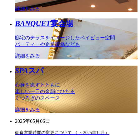
詳細をみる
BANQUET
宴会場
邸宅のテラスをイメージしたベイビュー空間
パーティーや企業研修なども
詳細をみる
SPA
スパ
心身を癒すとともに
楽しい一日の余韻にひたる
くつろぎのスペース
詳細をみる
2025年05月06日
朝食営業時間の変更について （ ～2025年12月）