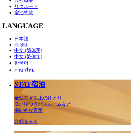
会社概要
リクルート
宿泊約款
LANGUAGE
日本語
English
中文 (简体字)
中文 (繁体字)
한국어
ภาษาไทย
STAY
宿泊
全室32m²以上のゆとり
洗い場つきバスルームなど
機能的な客室
詳細をみる