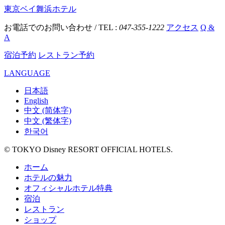
東京ベイ舞浜ホテル
お電話でのお問い合わせ / TEL :
047-355-1222
アクセス
Q &
A
宿泊予約
レストラン予約
LANGUAGE
日本語
English
中文 (简体字)
中文 (繁体字)
한국어
© TOKYO Disney RESORT OFFICIAL HOTELS.
ホーム
ホテルの魅力
オフィシャルホテル特典
宿泊
レストラン
ショップ