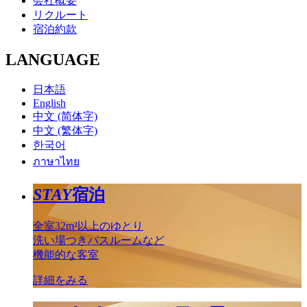
会社概要
リクルート
宿泊約款
LANGUAGE
日本語
English
中文 (简体字)
中文 (繁体字)
한국어
ภาษาไทย
STAY
宿泊
全室32m²以上のゆとり
洗い場つきバスルームなど
機能的な客室
詳細をみる