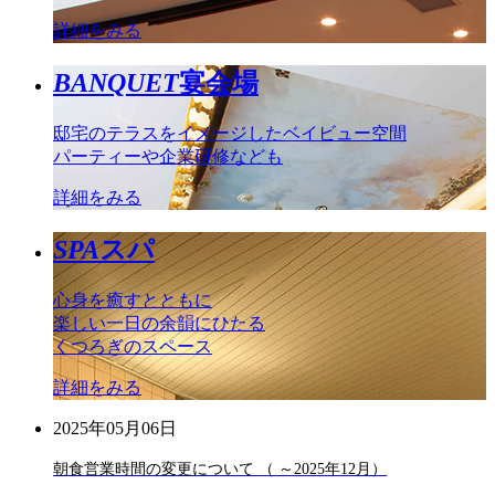
詳細をみる
BANQUET
宴会場
邸宅のテラスをイメージしたベイビュー空間
パーティーや企業研修なども
詳細をみる
SPA
スパ
心身を癒すとともに
楽しい一日の余韻にひたる
くつろぎのスペース
詳細をみる
2025年05月06日
朝食営業時間の変更について （ ～2025年12月）