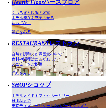
Hearth Floor
ハースフロア
くつろぎと快眠の客室
ホテル滞在を充実させる
おもてなし
詳細をみる
RESTAURANT
レストラン
自然と調和した雰囲気の中で
食材や調理法にこだわった
メニューをご提供
詳細をみる
SHOP
ショップ
ホテルメイドギフトやベーカリー
日用品まで
東京ディズニーリゾート®のパークグッズも