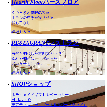
Hearth Floor
ハースフロア
くつろぎと快眠の客室
ホテル滞在を充実させる
おもてなし
詳細をみる
RESTAURANT
レストラン
自然と調和した雰囲気の中で
食材や調理法にこだわった
メニューをご提供
詳細をみる
SHOP
ショップ
ホテルメイドギフトやベーカリー
日用品まで
東京ディズニーリゾート®のパークグッズも