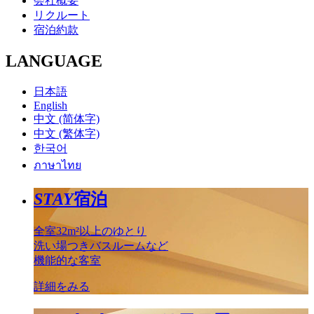
会社概要
リクルート
宿泊約款
LANGUAGE
日本語
English
中文 (简体字)
中文 (繁体字)
한국어
ภาษาไทย
STAY
宿泊
全室32m²以上のゆとり
洗い場つきバスルームなど
機能的な客室
詳細をみる