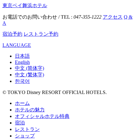
東京ベイ舞浜ホテル
お電話でのお問い合わせ / TEL :
047-355-1222
アクセス
Q &
A
宿泊予約
レストラン予約
LANGUAGE
日本語
English
中文 (简体字)
中文 (繁体字)
한국어
© TOKYO Disney RESORT OFFICIAL HOTELS.
ホーム
ホテルの魅力
オフィシャルホテル特典
宿泊
レストラン
ショップ