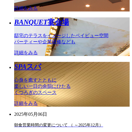
詳細をみる
BANQUET
宴会場
邸宅のテラスをイメージしたベイビュー空間
パーティーや企業研修なども
詳細をみる
SPA
スパ
心身を癒すとともに
楽しい一日の余韻にひたる
くつろぎのスペース
詳細をみる
2025年05月06日
朝食営業時間の変更について （ ～2025年12月）