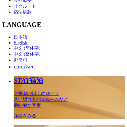
会社概要
リクルート
宿泊約款
LANGUAGE
日本語
English
中文 (简体字)
中文 (繁体字)
한국어
ภาษาไทย
STAY
宿泊
全室32m²以上のゆとり
洗い場つきバスルームなど
機能的な客室
詳細をみる