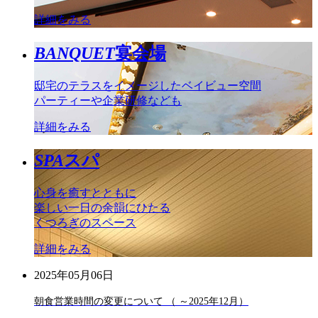
詳細をみる
BANQUET
宴会場
邸宅のテラスをイメージしたベイビュー空間
パーティーや企業研修なども
詳細をみる
SPA
スパ
心身を癒すとともに
楽しい一日の余韻にひたる
くつろぎのスペース
詳細をみる
2025年05月06日
朝食営業時間の変更について （ ～2025年12月）