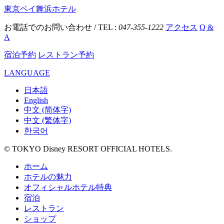
東京ベイ舞浜ホテル
お電話でのお問い合わせ / TEL :
047-355-1222
アクセス
Q &
A
宿泊予約
レストラン予約
LANGUAGE
日本語
English
中文 (简体字)
中文 (繁体字)
한국어
© TOKYO Disney RESORT OFFICIAL HOTELS.
ホーム
ホテルの魅力
オフィシャルホテル特典
宿泊
レストラン
ショップ