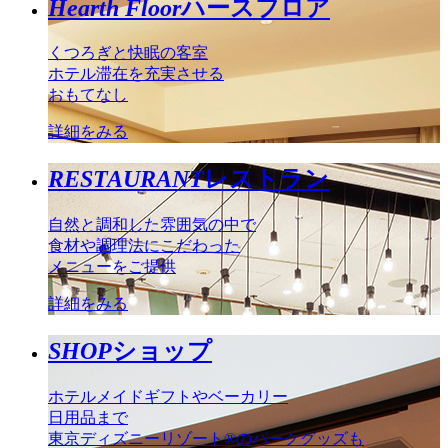
Hearth Floor
ハースフロア
くつろぎと快眠の客室
ホテル滞在を充実させる
おもてなし
詳細をみる
RESTAURANT
レストラン
自然と調和した雰囲気の中で
食材や調理法にこだわった
メニューをご提供
詳細をみる
SHOP
ショップ
ホテルメイドギフトやベーカリー
日用品まで
東京ディズニーリゾート®のパークグッズも