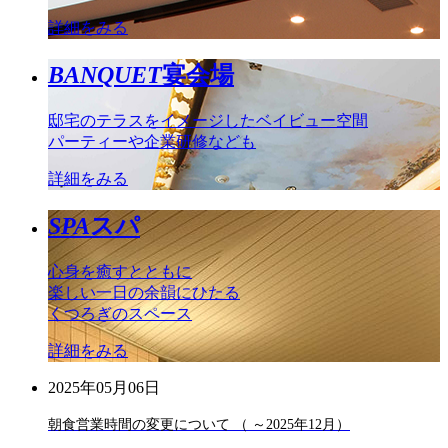
詳細をみる
BANQUET
宴会場
邸宅のテラスをイメージしたベイビュー空間
パーティーや企業研修なども
詳細をみる
SPA
スパ
心身を癒すとともに
楽しい一日の余韻にひたる
くつろぎのスペース
詳細をみる
2025年05月06日
朝食営業時間の変更について （ ～2025年12月）