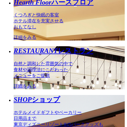
Hearth Floor
ハースフロア
くつろぎと快眠の客室
ホテル滞在を充実させる
おもてなし
詳細をみる
RESTAURANT
レストラン
自然と調和した雰囲気の中で
食材や調理法にこだわった
メニューをご提供
詳細をみる
SHOP
ショップ
ホテルメイドギフトやベーカリー
日用品まで
東京ディズニーリゾート®のパークグッズも