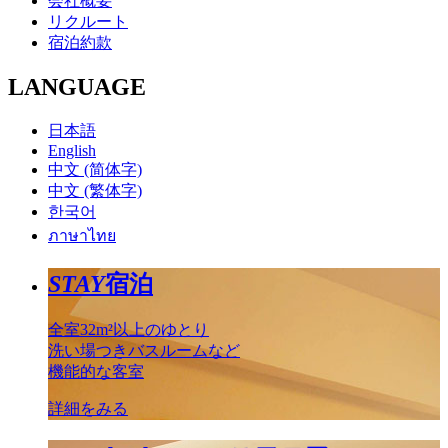
会社概要
リクルート
宿泊約款
LANGUAGE
日本語
English
中文 (简体字)
中文 (繁体字)
한국어
ภาษาไทย
STAY
宿泊
全室32m²以上のゆとり
洗い場つきバスルームなど
機能的な客室
詳細をみる