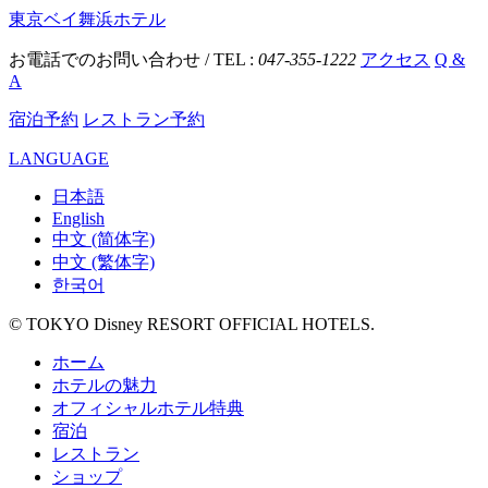
東京ベイ舞浜ホテル
お電話でのお問い合わせ / TEL :
047-355-1222
アクセス
Q &
A
宿泊予約
レストラン予約
LANGUAGE
日本語
English
中文 (简体字)
中文 (繁体字)
한국어
© TOKYO Disney RESORT OFFICIAL HOTELS.
ホーム
ホテルの魅力
オフィシャルホテル特典
宿泊
レストラン
ショップ