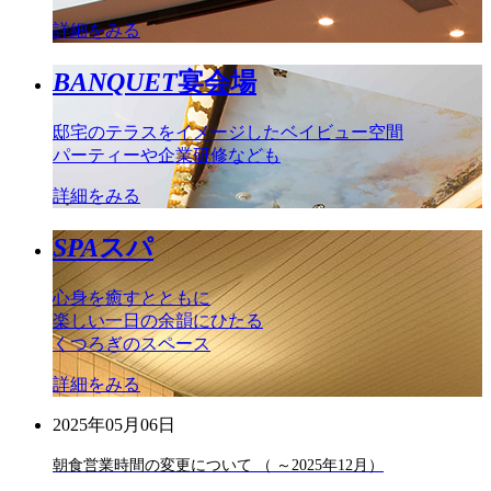
詳細をみる
BANQUET
宴会場
邸宅のテラスをイメージしたベイビュー空間
パーティーや企業研修なども
詳細をみる
SPA
スパ
心身を癒すとともに
楽しい一日の余韻にひたる
くつろぎのスペース
詳細をみる
2025年05月06日
朝食営業時間の変更について （ ～2025年12月）