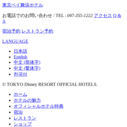
東京ベイ舞浜ホテル
お電話でのお問い合わせ / TEL :
047-355-1222
アクセス
Q &
A
宿泊予約
レストラン予約
LANGUAGE
日本語
English
中文 (简体字)
中文 (繁体字)
한국어
© TOKYO Disney RESORT OFFICIAL HOTELS.
ホーム
ホテルの魅力
オフィシャルホテル特典
宿泊
レストラン
ショップ