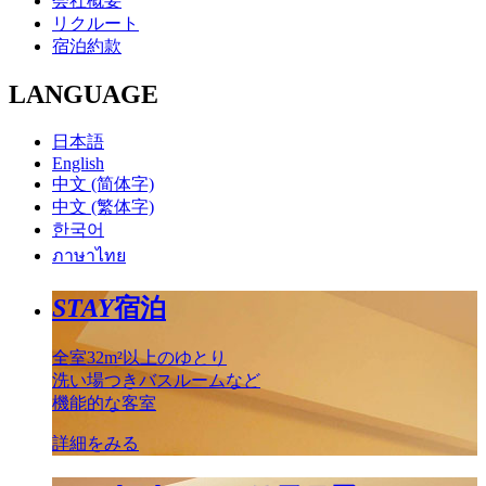
会社概要
リクルート
宿泊約款
LANGUAGE
日本語
English
中文 (简体字)
中文 (繁体字)
한국어
ภาษาไทย
STAY
宿泊
全室32m²以上のゆとり
洗い場つきバスルームなど
機能的な客室
詳細をみる