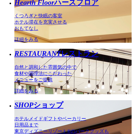
Hearth Floor
ハースフロア
くつろぎと快眠の客室
ホテル滞在を充実させる
おもてなし
詳細をみる
RESTAURANT
レストラン
自然と調和した雰囲気の中で
食材や調理法にこだわった
メニューをご提供
詳細をみる
SHOP
ショップ
ホテルメイドギフトやベーカリー
日用品まで
東京ディズニーリゾート®のパークグッズも